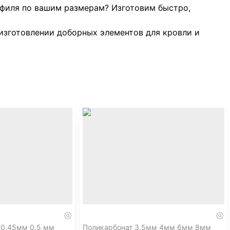
филя по вашим размерам? Изготовим быстро,
изготовлении доборных элементов для кровли и
икаких лишних наценок и долгих ожиданий.
).
ртежам или эскизам.
часто в день заказа).
мерам, исключая лишние зазоры.
толщины и покрытия (глянец/мат).
чество и длину деталей.
 0.45мм 0.5 мм
Поликарбонат 3.5мм 4мм 6мм 8мм