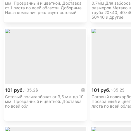
мм. Прозрачный и цветной. Доставка
0.7мм Для заборов
Звоните или пишите в любое время — ответим на все
от 1 листа по всей области. Доборные
размеров Металошт
Наша компания реализует сотовый
труба 20×40, 40×4
Рабочее время (пн-пт 9:00-17:30)
50×40 и другие
101 руб.
101 руб.
~
35.2$
~
35.2$
Сотовый поликарбонат от 3,5 мм до 10
Сотовый поликарбон
мм. Прозрачный и цветной. Доставка
Прозрачный и цветн
по всей обл
листа по всей обл