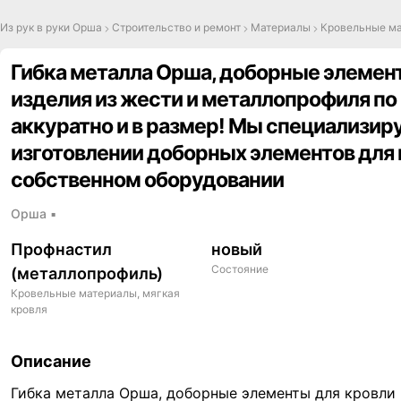
Из рук в руки Орша
Строительство и ремонт
Материалы
Кровельные ма
Гибка металла Орша, доборные элемен
изделия из жести и металлопрофиля по
аккуратно и в размер! Мы специализиру
изготовлении доборных элементов для 
собственном оборудовании
Орша
▪
Профнастил
новый
Состояние
(металлопрофиль)
Кровельные материалы, мягкая
кровля
,
Описание
Гибка металла Орша, доборные элементы для кровли