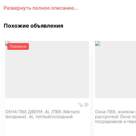
- Размер, мм: 82(73)*69*16
Развернуть полное описание...
Цена как есть, т.е. без торга[̲̅$̲̅(̲̅ ͡° ͜ʖ ͡°̲̅)̲̅$̲̅]
Приобретённый б/у товар возврату и обмену не подлежит
Свободно владею всеми почтовыми операторамиʕ ᵔᴥᵔ
Похожие объявления
Премиум
ОКНА ПВХ ДВЕРИ. AL /ПВХ /Металл
Окна ПВХ, жалюзи 
(входные). AL теплый/холодный
рассрочка! Окна по
посредников и пер