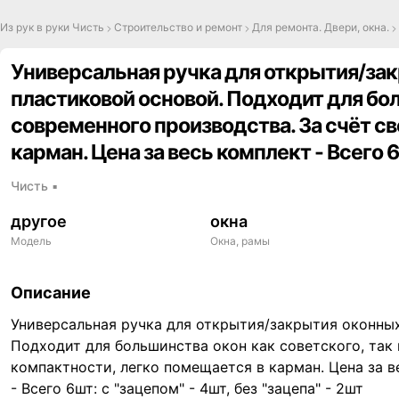
Из рук в руки Чисть
Строительство и ремонт
Для ремонта. Двери, окна.
Универсальная ручка для открытия/зак
пластиковой основой. Подходит для бол
современного производства. За счёт с
карман. Цена за весь комплект - Всего 6ш
Чисть
▪
другое
окна
Модель
Окна, рамы
Описание
,
Универсальная ручка для открытия/закрытия оконных
Подходит для большинства окон как советского, так 
компактности, легко помещается в карман. Цена за в
- Всего 6шт: с "зацепом" - 4шт, без "зацепа" - 2шт