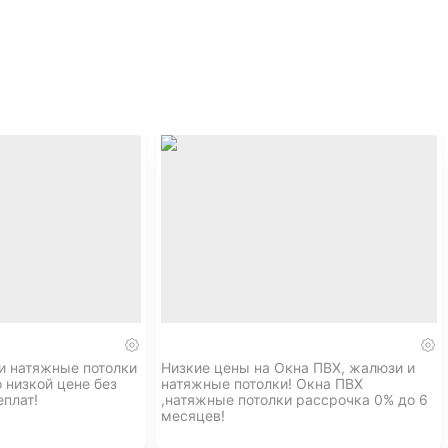
( ͠° ͟ʖ ͡°)
 ʔ
и натяжные потолки
Низкие цены на Окна ПВХ, жалюзи и
 низкой цене без
натяжные потолки! Окна ПВХ
еплат!
,натяжные потолки рассрочка 0% до 6
месяцев!