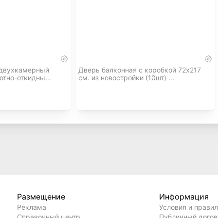
 двухкамерный
Дверь балконная с коробкой 72х217
отно-откидны...
см. из новостройки (10шт) ...
Размещение
Информация
Реклама
Условия и прави
Справочный центр
Публичный дого