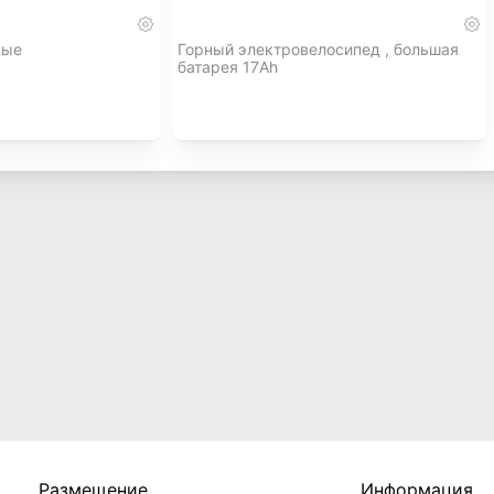
ные
Горный электровелосипед , большая
батарея 17Ah
Размещение
Информация