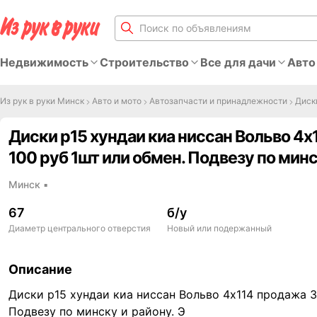
Недвижимость
Строительство
Все для дачи
Авто
Из рук в руки Минск
Авто и мото
Автозапчасти и принадлежности
Диск
Диски р15 хундаи киа ниссан Вольво 4х
100 руб 1шт или обмен. Подвезу по минс
Минск
▪
67
б/у
Диаметр центрального отверстия
Новый или подержанный
Описание
Диски р15 хундаи киа ниссан Вольво 4х114 продажа 3
Подвезу по минску и району. Э