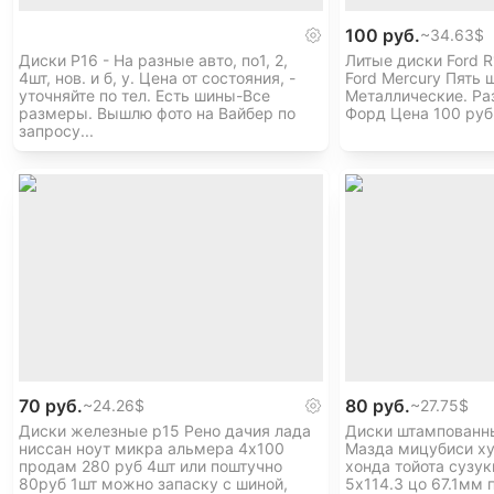
100 руб.
~
34.63$
Диски Р16 - На разные авто, по1, 2,
Литые диски Ford R
4шт, нов. и б, у. Цена от состояния, -
Ford Mercury Пять 
уточняйте по тел. Есть шины-Все
Металлические. Ра
размеры. Вышлю фото на Вайбер по
Форд Цена 100 руб
запросу...
70 руб.
80 руб.
~
24.26$
~
27.75$
Диски железные р15 Рено дачия лада
Диски штампованн
ниссан ноут микра альмера 4х100
Мазда мицубиси ху
продам 280 руб 4шт или поштучно
хонда тойота сузук
80руб 1шт можно запаску с шиной,
5х114.3 цо 67.1мм