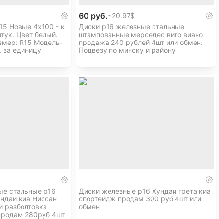
60 руб.
~
20.97$
15 Новые 4x100 - к
Диски р16 железные стальные
штук. Цвет белый.
штампованные мерседес вито виано
змер: R15 Модель-
продажа 240 рублей 4шт или обмен.
. за единицу
Подвезу по минску и району
ые стальные р16
Диски железные р16 Хундаи грета киа
ндаи киа Ниссан
спортейдж продам 300 руб 4шт или
и разболтовка
обмен
 продам 280руб 4шт