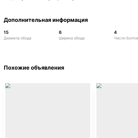
Дополнительная информация
15
6
4
Диаметр обода
Ширина обода
Число болто
Похожие объявления
,