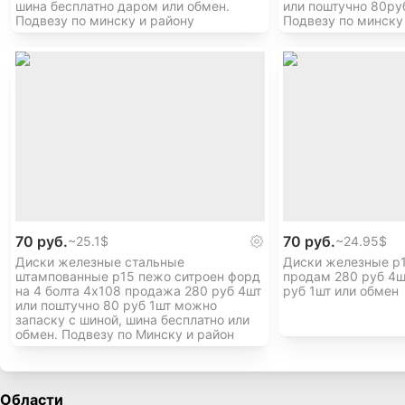
шина бесплатно даром или обмен.
или поштучно 80руб
Подвезу по минску и району
Подвезу по минску
70 руб.
70 руб.
~
25.1$
~
24.95$
Диски железные стальные
Диски железные р1
штампованные р15 пежо ситроен форд
продам 280 руб 4ш
на 4 болта 4х108 продажа 280 руб 4шт
руб 1шт или обмен
или поштучно 80 руб 1шт можно
запаску с шиной, шина бесплатно или
обмен. Подвезу по Минску и район
Области