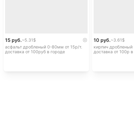
15 руб.
10 руб.
~
5.31$
~
3.61$
асфальт дробленый 0-80мм от 15р/т.
кирпич дробленый 
доставка от 100руб в городе
доставка от 100р в