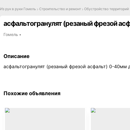
Из рук в руки Гомель
Строительство и ремонт
Обустройство территорий
асфальтогранулят (резаный фрезой асф
Гомель
▪
Описание
асфальтогранулят (резаный фрезой асфальт) 0-40мм 
Похожие объявления
,