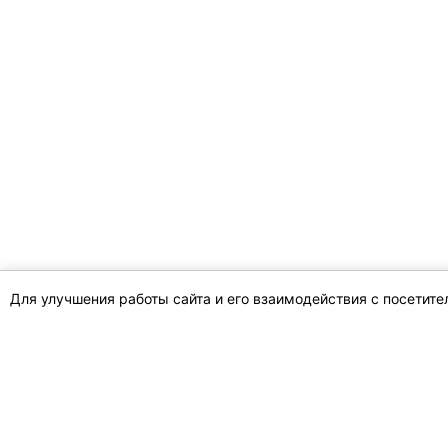
Для улучшения работы сайта и его взаимодействия с посетит
Области
озеленение Гомельская область
Районы
озеленение Гомельский район