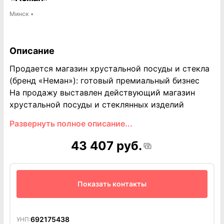
Минск
▪
Описание
Продается магазин хрустальной посуды и стекла
(бренд «Неман»): готовый премиальный бизнес
На продажу выставлен действующий магазин
хрустальной посуды и стеклянных изделий
производства стеклозавода «Неман» —
Развернуть полное описание...
полностью налаженный бизнес с устойчивой
клиентской базой и высоким средним чеком.
43 407 руб.
Проект ориентирован на сегмент premium-
подарков и предметов интерьера. Это молодой,
но уже уверенно растущий бизнес с продуманной
Показать контакты
концепцией, выстроенными процессами и
эстетически привлекательным форматом продаж.
Ключевые преимущества
692175438
УНП: