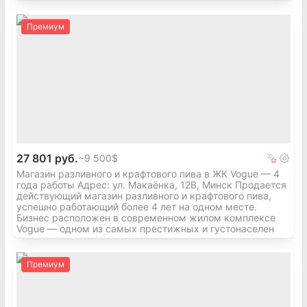
арендаторами («Детский мир», «5 элемент»,
«Электросила»).
Премиум
Пространство оформлено с дизайнерским
подходом и грамотным освещением,
подчеркивающим эстетику хрусталя.
Что входит в продажу
— Товарный остаток (с полной инвентаризацией)
— Торговое оборудование: витрины, стеллажи,
кассовая зона, освещение
27 801 руб.
~
9 500$
— Полностью укомплектованный штат
Магазин разливного и крафтового пива в ЖК Vogue — 4
сотрудников
года работы Адрес: ул. Макаёнка, 12В, Минск Продается
— База поставщиков с контактами и условиями
действующий магазин разливного и крафтового пива,
успешно работающий более 4 лет на одном месте.
сотрудничества
Бизнес расположен в современном жилом комплексе
— Доступ к онлайн-каналам продаж и клиентской
Vogue — одном из самых престижных и густонаселен
базе
— Сопровождение и передача бизнеса от
Премиум
собственника (2–4 недели)
Формат сделки