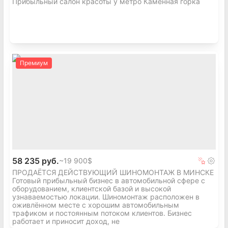
Прибыльный салон красоты у метро Каменная горка
предоставлена заинтересованным покупателям.
Перспективная ниша
Сегмент «эмоционального luxury» — подарки и
предметы эстетики — сохраняет устойчивый
спрос. Основные поводы покупки: свадьбы,
Премиум
юбилеи, корпоративные подарки, оформление
интерьеров.
Сформированная клиентская база
Включает как частных клиентов, так и
корпоративных заказчиков.
Мультиканальные продажи
Бизнес представлен:
— офлайн-магазин
58 235 руб.
~
19 900$
— онлайн-площадки
ПРОДАЁТСЯ ДЕЙСТВУЮЩИЙ ШИНОМОНТАЖ В МИНСКЕ
— Instagram-аккаунт с живой аудиторией (~1970
Готовый прибыльный бизнес в автомобильной сфере с
подписчиков)
оборудованием, клиентской базой и высокой
узнаваемостью локации. Шиномонтаж расположен в
Привлекательная локация
оживлённом месте с хорошим автомобильным
Магазин расположен в торговом центре EXPOBEL
трафиком и постоянным потоком клиентов. Бизнес
работает и приносит доход, не
— в зоне активного трафика рядом с якорными