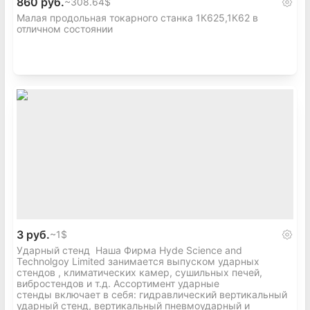
860 руб.
~
308.64$
Малая продольная токарного станка 1К625,1К62 в
отличном состоянии
3 руб.
~
1$
Ударный стенд Наша Фирма Hyde Science and
Technolgoy Limited занимается выпуском ударных
стендов , климатических камер, сушильных печей,
вибростендов и т.д. Ассортимент ударные
стенды включает в себя: гидравлический вертикальный
ударный стенд, вертикальный пневмоударный и