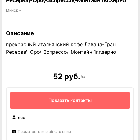
Ресерва\-Оро\-Зспрессо\-Монтайн 1кг.зерно
Минск
▪
Описание
прекрасный итальянский кофе Лаваца-Гран
Ресерва\-Оро\-Зспрессо\-Монтайн 1кг.зерно
52 руб.
Показать контакты
лео
Посмотреть все объявления