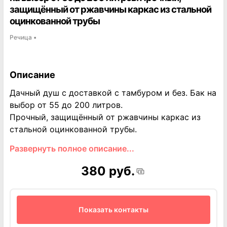
защищённый от ржавчины каркас из стальной
оцинкованной трубы
Речица
▪
Описание
Дачный душ с доставкой с тамбуром и без. Бак на
выбор от 55 до 200 литров.
Прочный, защищённый от ржавчины каркас из
стальной оцинкованной трубы.
-Вся необходимая фурнитура входит в комплект.
Развернуть полное описание...
-Пол из натуральной обрезной доски обладает
естественным теплом природного материала и
380 руб.
приятен для ступней.
-Стенки и дверь покрыты качественным сотовым
поликарбонатом молочного цвета, который
Показать контакты
делает дачную душевую кабину светлой внутри и,
при этом, надёжно скрывает Вас от посторонних