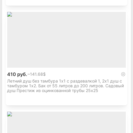
без обогрева
С баком на 200л с обогревом С баком на 200л с
обогревом
410 руб.
~
141.68$
Летний душ без тамбура 1х1 с раздевалкой 1, 2х1 душ с
тамбуром 1х2. Бак от 55 литров до 200 литров. Садовый
душ Престиж из оцинкованной трубы 25х25